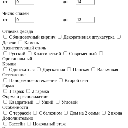
от
до
Число спален
от
до
Отделка фасада
Облицовочный кирпич
Декоративная штукатурка
Дерево
Камень
Архитектурный стиль
Русский
Классический
Современный
Оригинальный
Крыша
Односкатная
Двускатная
Плоская
Вальмовая
Остекление
Панорамное остекление
Второй свет
Гараж
1 гараж
2 гаража
Форма и расположение
Квадратный
Узкий
Угловой
Особенности
С террасой
С балконом
Дом на 2 семьи
2 входа
Дополнительно
Бассейн
Цокольный этаж