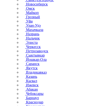
Новосибирск
Омск
Майкоп
Грозный
Уфа
Улан-Удэ
Махачкала
Назрань
Нальчик
Элиста
Черкесск
Петрозаводск
Сыктывкар
Йошкар-Ола
Саранск
Якутск
Владикавказ
Казань
Кызыл
Ижевск
Абакан
Чебоксары
Барнаул
Краснодар