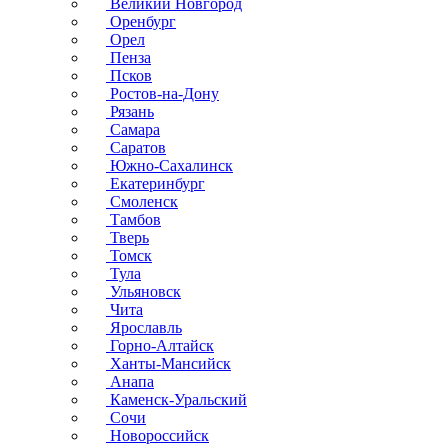
Великий Новгород
Оренбург
Орел
Пенза
Псков
Ростов-на-Дону
Рязань
Самара
Саратов
Южно-Сахалинск
Екатеринбург
Смоленск
Тамбов
Тверь
Томск
Тула
Ульяновск
Чита
Ярославль
Горно-Алтайск
Ханты-Мансийск
Анапа
Каменск-Уральский
Сочи
Новороссийск