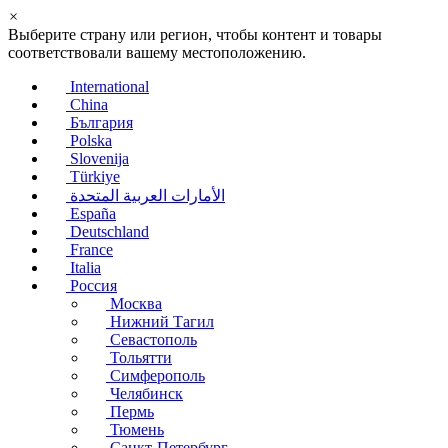
×
Выберите страну или регион, чтобы контент и товары
соответствовали вашему местоположению.
International
China
България
Polska
Slovenija
Türkiye
الأمارات العربية المتحدة
España
Deutschland
France
Italia
Россия
Москва
Нижний Тагил
Севастополь
Тольятти
Симферополь
Челябинск
Пермь
Тюмень
Санкт-Петербург