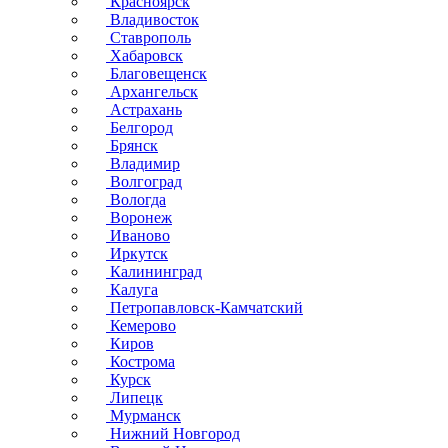
Красноярск
Владивосток
Ставрополь
Хабаровск
Благовещенск
Архангельск
Астрахань
Белгород
Брянск
Владимир
Волгоград
Вологда
Воронеж
Иваново
Иркутск
Калининград
Калуга
Петропавловск-Камчатский
Кемерово
Киров
Кострома
Курск
Липецк
Мурманск
Нижний Новгород