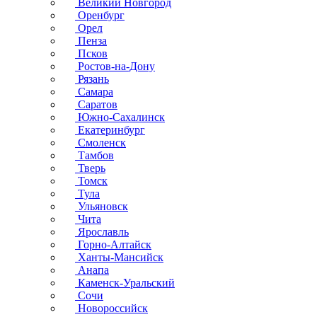
Великий Новгород
Оренбург
Орел
Пенза
Псков
Ростов-на-Дону
Рязань
Самара
Саратов
Южно-Сахалинск
Екатеринбург
Смоленск
Тамбов
Тверь
Томск
Тула
Ульяновск
Чита
Ярославль
Горно-Алтайск
Ханты-Мансийск
Анапа
Каменск-Уральский
Сочи
Новороссийск