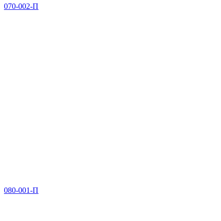
070-002-П
080-001-П