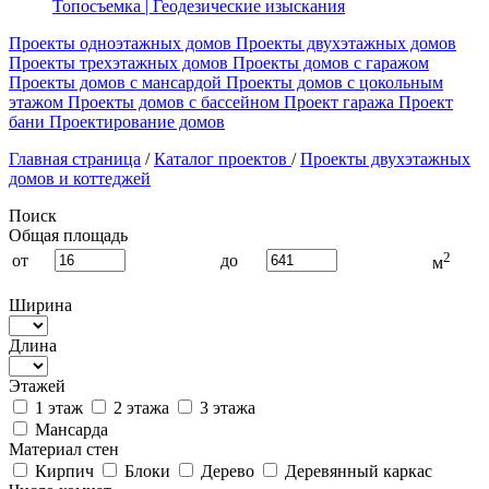
Топосъемка | Геодезические изыскания
Проекты одноэтажных домов
Проекты двухэтажных домов
Проекты трехэтажных домов
Проекты домов с гаражом
Проекты домов с мансардой
Проекты домов с цокольным
этажом
Проекты домов с бассейном
Проект гаража
Проект
бани
Проектирование домов
Главная страница
/
Каталог проектов
/
Проекты двухэтажных
домов и коттеджей
Поиск
Общая площадь
2
от
до
м
Ширина
Длина
Этажей
1 этаж
2 этажа
3 этажа
Мансарда
Материал стен
Кирпич
Блоки
Дерево
Деревянный каркас