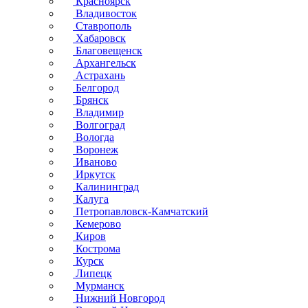
Красноярск
Владивосток
Ставрополь
Хабаровск
Благовещенск
Архангельск
Астрахань
Белгород
Брянск
Владимир
Волгоград
Вологда
Воронеж
Иваново
Иркутск
Калининград
Калуга
Петропавловск-Камчатский
Кемерово
Киров
Кострома
Курск
Липецк
Мурманск
Нижний Новгород