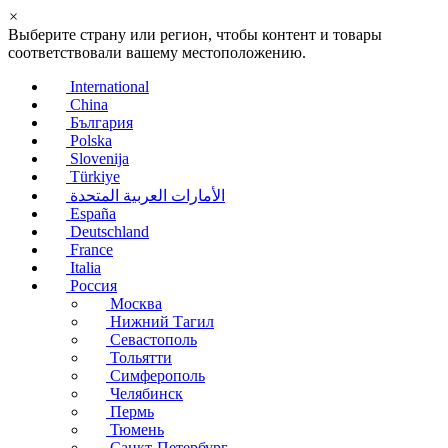
×
Выберите страну или регион, чтобы контент и товары
соответствовали вашему местоположению.
International
China
България
Polska
Slovenija
Türkiye
الأمارات العربية المتحدة
España
Deutschland
France
Italia
Россия
Москва
Нижний Тагил
Севастополь
Тольятти
Симферополь
Челябинск
Пермь
Тюмень
Санкт-Петербург