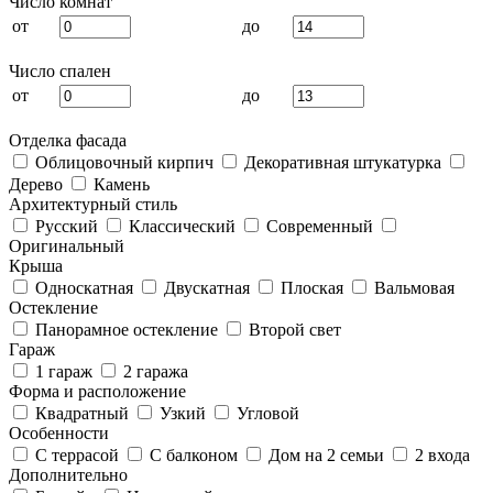
Число комнат
от
до
Число спален
от
до
Отделка фасада
Облицовочный кирпич
Декоративная штукатурка
Дерево
Камень
Архитектурный стиль
Русский
Классический
Современный
Оригинальный
Крыша
Односкатная
Двускатная
Плоская
Вальмовая
Остекление
Панорамное остекление
Второй свет
Гараж
1 гараж
2 гаража
Форма и расположение
Квадратный
Узкий
Угловой
Особенности
С террасой
С балконом
Дом на 2 семьи
2 входа
Дополнительно