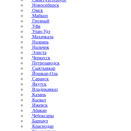
Новосибирск
Омск
Майкоп
Грозный
Уфа
Улан-Удэ
Махачкала
Назрань
Нальчик
Элиста
Черкесск
Петрозаводск
Сыктывкар
Йошкар-Ола
Саранск
Якутск
Владикавказ
Казань
Кызыл
Ижевск
Абакан
Чебоксары
Барнаул
Краснодар